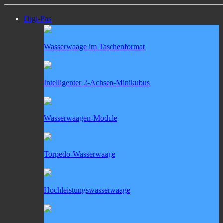
Digi-Pas
Wasserwaage im Taschenformat
Intelligenter 2-Achsen-Minikubus
Wasserwaagen-Module
Torpedo-Wasserwaage
Hochleistungswasserwaage