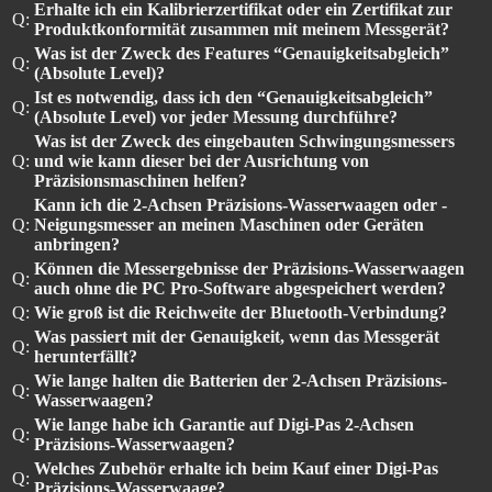
Erhalte ich ein Kalibrierzertifikat oder ein Zertifikat zur
Q:
Produktkonformität zusammen mit meinem Messgerät?
Was ist der Zweck des Features “Genauigkeitsabgleich”
Q:
(Absolute Level)?
Ist es notwendig, dass ich den “Genauigkeitsabgleich”
Q:
(Absolute Level) vor jeder Messung durchführe?
Was ist der Zweck des eingebauten Schwingungsmessers
Q:
und wie kann dieser bei der Ausrichtung von
Präzisionsmaschinen helfen?
Kann ich die 2-Achsen Präzisions-Wasserwaagen oder -
Q:
Neigungsmesser an meinen Maschinen oder Geräten
anbringen?
Können die Messergebnisse der Präzisions-Wasserwaagen
Q:
auch ohne die PC Pro-Software abgespeichert werden?
Q:
Wie groß ist die Reichweite der Bluetooth-Verbindung?
Was passiert mit der Genauigkeit, wenn das Messgerät
Q:
herunterfällt?
Wie lange halten die Batterien der 2-Achsen Präzisions-
Q:
Wasserwaagen?
Wie lange habe ich Garantie auf Digi-Pas 2-Achsen
Q:
Präzisions-Wasserwaagen?
Welches Zubehör erhalte ich beim Kauf einer Digi-Pas
Q:
Präzisions-Wasserwaage?