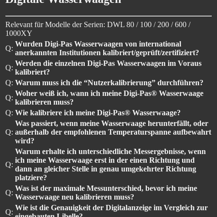
Relevant für Modelle der Serien: DWL 80 / 100 / 200 / 600 /
1000XY
Wurden Digi-Pas Wasserwaagen von international
Q:
anerkannten Institutionen kalibriert/geprüft/zertifiziert?
Werden die einzelnen Digi-Pas Wasserwaagen im Voraus
Q:
kalibriert?
Q:
Warum muss ich die “Nutzerkalibrierung” durchführen?
Woher weiß ich, wann ich meine Digi-Pas® Wasserwaage
Q:
kalibrieren muss?
Q:
Wie kalibriere ich meine Digi-Pas® Wasserwaage?
Was passiert, wenn meine Wasserwaage herunterfällt, oder
Q:
außerhalb der empfohlenen Temperaturspanne aufbewahrt
wird?
Warum erhalte ich unterschiedliche Messergebnisse, wenn
ich meine Wasserwaage erst in der einen Richtung und
Q:
dann an gleicher Stelle in genau umgekehrter Richtung
platziere?
Was ist der maximale Messunterschied, bevor ich meine
Q:
Wasserwaage neu kalibrieren muss?
Wie ist die Genauigkeit der Digitalanzeige im Vergleich zur
Q:
eingebauten Libelle?