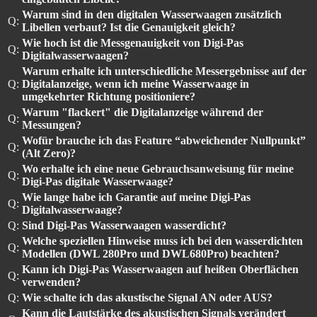
Warum sind in den digitalen Wasserwaagen zusätzlich
Q:
Libellen verbaut? Ist die Genauigkeit gleich?
Wie hoch ist die Messgenauigkeit von Digi-Pas
Q:
Digitalwasserwaagen?
Warum erhalte ich unterschiedliche Messergebnisse auf der
Q:
Digitalanzeige, wenn ich meine Wasserwaage in
umgekehrter Richtung positioniere?
Warum "flackert" die Digitalanzeige während der
Q:
Messungen?
Wofür brauche ich das Feature “abweichender Nullpunkt”
Q:
(Alt Zero)?
Wo erhalte ich eine neue Gebrauchsanweisung für meine
Q:
Digi-Pas digitale Wasserwaage?
Wie lange habe ich Garantie auf meine Digi-Pas
Q:
Digitalwasserwaage?
Q:
Sind Digi-Pas Wasserwaagen wasserdicht?
Welche speziellen Hinweise muss ich bei den wasserdichten
Q:
Modellen (DWL 280Pro und DWL680Pro) beachten?
Kann ich Digi-Pas Wasserwaagen auf heißen Oberflächen
Q:
verwenden?
Q:
Wie schalte ich das akustische Signal AN oder AUS?
Kann die Lautstärke des akustischen Signals verändert