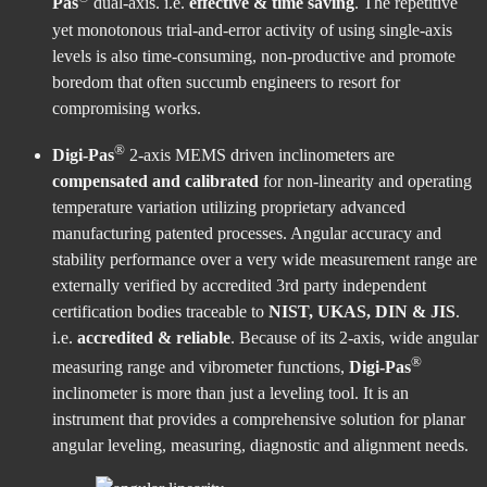
Pas
dual-axis. i.e.
effective & time saving
. The repetitive
yet monotonous trial-and-error activity of using single-axis
levels is also time-consuming, non-productive and promote
boredom that often succumb engineers to resort for
compromising works.
®
Digi-Pas
2-axis MEMS driven inclinometers are
compensated and calibrated
for non-linearity and operating
temperature variation utilizing proprietary advanced
manufacturing patented processes. Angular accuracy and
stability performance over a very wide measurement range are
externally verified by accredited 3rd party independent
certification bodies traceable to
NIST, UKAS, DIN & JIS
.
i.e.
accredited & reliable
. Because of its 2-axis, wide angular
®
measuring range and vibrometer functions,
Digi-Pas
inclinometer is more than just a leveling tool. It is an
instrument that provides a comprehensive solution for planar
angular leveling, measuring, diagnostic and alignment needs.