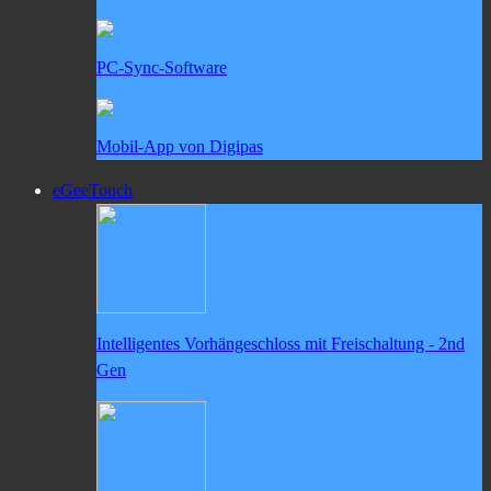
PC-Sync-Software
Mobil-App von Digipas
eGeeTouch
Intelligentes Vorhängeschloss mit Freischaltung - 2nd
Gen