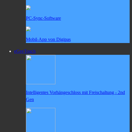
PC-Sync-Software
Mobil-App von Digipas
eGeeTouch
Intelligentes Vorhängeschloss mit Freischaltung - 2nd
Gen