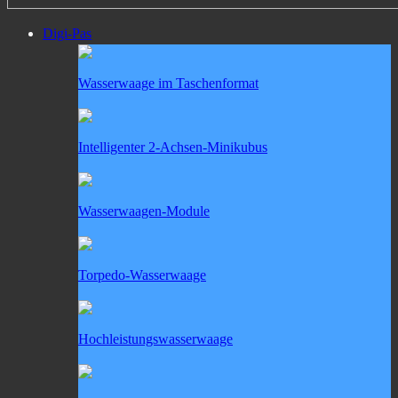
Digi-Pas
Wasserwaage im Taschenformat
Intelligenter 2-Achsen-Minikubus
Wasserwaagen-Module
Torpedo-Wasserwaage
Hochleistungswasserwaage