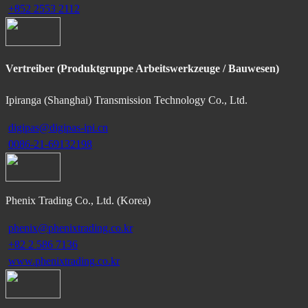
+852 2553 2112
Vertreiber (Produktgruppe Arbeitswerkzeuge / Bauwesen)
Ipiranga (Shanghai) Transmission Technology Co., Ltd.
digipas@digipas-ipi.cn
0086-21-69132198
Phenix Trading Co., Ltd. (Korea)
phenix@phenixtrading.co.kr
+82 2 586 7136
www.phenixtrading.co.kr