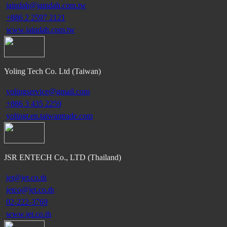
jaindah@jaindah.com.tw
+886 2 2597 2121
www.jaindah.com.tw
Yoling Tech Co. Ltd (Taiwan)
yolingservice@gmail.com
+886 3 435 2259
yolingt.en.taiwantrade.com
JSR ENTECH Co., LTD (Thailand)
jet@jet.co.th
jetco@jet.co.th
02-222-3769
www.jet.co.th