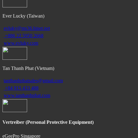
Ever Lucky (Taiwan)
evluky@ms36.hinet.net
+886 22 5950 2668
www.evluky.com
Tan Thanh Phat (Vietnam)
tanthanhphatsales@gmail.com
+84 915 433 488
www.tanthanhphat.com
Vertreiber (Personal Protective Equipment)
eGeePro Singapore