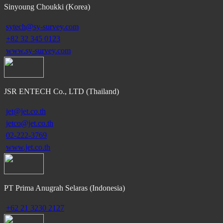
Sinyoung Choukki (Korea)
sytech@sy-survey.com
+82 32 345 0123
www.sy-survey.com
JSR ENTECH Co., LTD (Thailand)
jet@jet.co.th
jetco@jet.co.th
02-222-3769
www.jet.co.th
PT Prima Anugrah Selaras (Indonesia)
+62 21 3230 2127